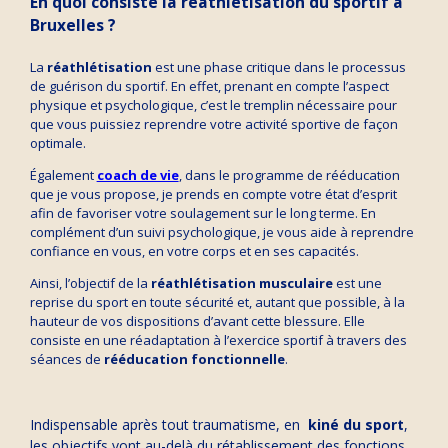
En quoi consiste la réathlétisation du sportif à
Bruxelles ?
La
réathlétisation
est une phase critique dans le processus
de guérison du sportif. En effet, prenant en compte l’aspect
physique et psychologique, c’est le tremplin nécessaire pour
que vous puissiez reprendre votre activité sportive de façon
optimale.
Également
coach de vie
, dans le programme de rééducation
que je vous propose, je prends en compte votre état d’esprit
afin de favoriser votre soulagement sur le long terme. En
complément d’un suivi psychologique, je vous aide à reprendre
confiance en vous, en votre corps et en ses capacités.
Ainsi, l’objectif de la
réathlétisation musculaire
est une
reprise du sport en toute sécurité et, autant que possible, à la
hauteur de vos dispositions d’avant cette blessure. Elle
consiste en une réadaptation à l’exercice sportif à travers des
séances de
rééducation fonctionnelle
.
Indispensable après tout traumatisme, en
kiné du sport
,
les objectifs vont au-delà du rétablissement des fonctions