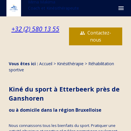
Mirna Makima
Panneau de gestion des cookies
menu
Coach et Kinésithérapeute
+32 (2) 580 13 55
Contactez-
people
nous
Vous êtes ici :
Accueil
>
Kinésithérapie
> Réhabilitation
sportive
Kiné du sport à Etterbeerk près de
Ganshoren
ou à domicile dans la région Bruxelloise
Nous connaissons tous les bienfaits du sport. Pratiquer une
activité physique et sportive régulière permet non seulement