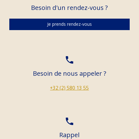
Besoin d'un rendez-vous ?
Je prends rendez-vous
phone
Besoin de nous appeler ?
+32 (2) 580 13 55
phone
Rappel